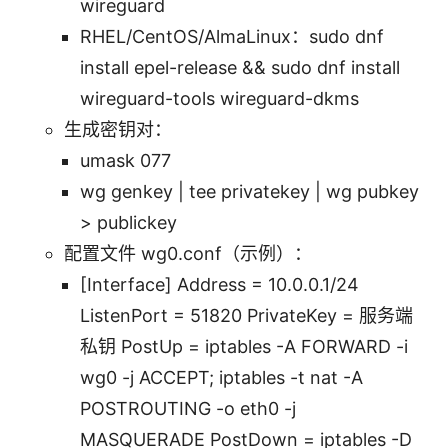
wireguard
RHEL/CentOS/AlmaLinux：sudo dnf
install epel-release && sudo dnf install
wireguard-tools wireguard-dkms
生成密钥对：
umask 077
wg genkey | tee privatekey | wg pubkey
> publickey
配置文件 wg0.conf（示例）：
[Interface] Address = 10.0.0.1/24
ListenPort = 51820 PrivateKey = 服务端
私钥 PostUp = iptables -A FORWARD -i
wg0 -j ACCEPT; iptables -t nat -A
POSTROUTING -o eth0 -j
MASQUERADE PostDown = iptables -D