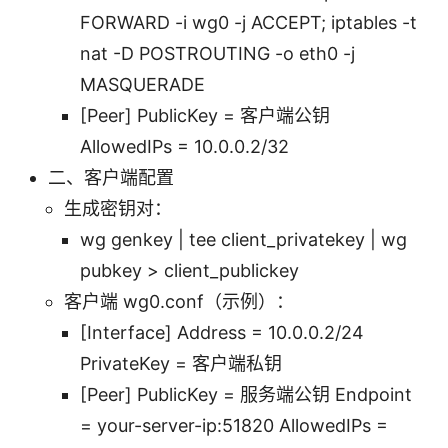
FORWARD -i wg0 -j ACCEPT; iptables -t
nat -D POSTROUTING -o eth0 -j
MASQUERADE
[Peer] PublicKey = 客户端公钥
AllowedIPs = 10.0.0.2/32
二、客户端配置
生成密钥对：
wg genkey | tee client_privatekey | wg
pubkey > client_publickey
客户端 wg0.conf（示例）：
[Interface] Address = 10.0.0.2/24
PrivateKey = 客户端私钥
[Peer] PublicKey = 服务端公钥 Endpoint
= your-server-ip:51820 AllowedIPs =