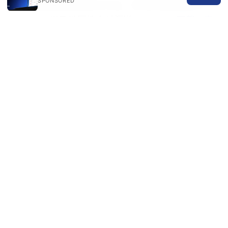
SPONSORED
不同地区提供多种支付方式，常见的包括信用卡、
PayPal、以及地区性支付渠道。
Letvpn 下载：完
整指南与实用评测，含步骤与常见问题解答
How can I test the speed of Letvpn?
打开客户端选择服务器后进行测速，记录延迟、下
载和上传速度，继续在不同地区进行对比。
如果你喜欢这类内容，请订阅频道，打开小铃铛获
取更新。我们会持续带来 Letvpn 的深度评测、实
测数据、使用技巧以及对比分析，帮助你做出更明
智的选择。
Sources: