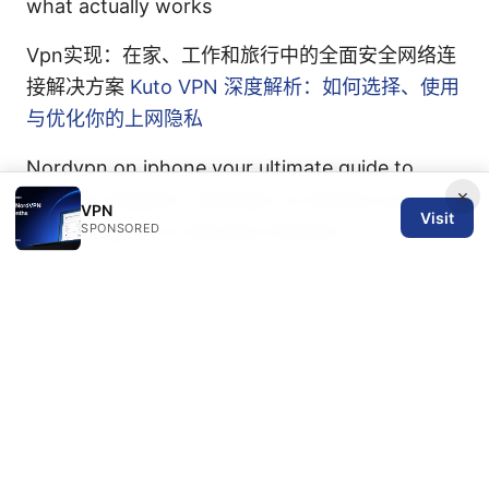
what actually works
Vpn实现：在家、工作和旅行中的全面安全网络连
接解决方案
Kuto VPN 深度解析：如何选择、使用
与优化你的上网隐私
Nordvpn on iphone your ultimate guide to
×
security freedom: Nordvpn on iphone your
VPN
Visit
ultimate guide to security freedom
SPONSORED
© 2026 SPN REVIEW LTD. ALL RIGHTS RESERVED.
SPN Review Ltd
53 King Street, Floor 3
Manchester, England, M2 4LQ