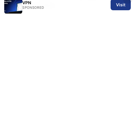
VPN
Visit
代、评测与选购要点
SPONSORED
Urban vpn google chrome: The ultimate guide
to using Urban VPN on Google Chrome for
privacy, access, and speed
Unpacking the NordVPN Cost Per Month in
the UK Your Ultimate Price Guide
Bing vpn: 全
面指南、评测与对比｜VPN 使用技巧与安全隐私
© 2026 SPN REVIEW LTD. ALL RIGHTS RESERVED.
SPN Review Ltd
53 King Street, Floor 3