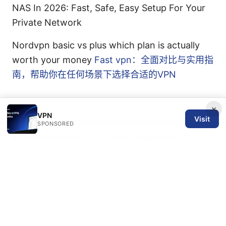
NAS In 2026: Fast, Safe, Easy Setup For Your
Private Network
Nordvpn basic vs plus which plan is actually
worth your money
Fast vpn：全面对比与实用指
南，帮助你在任何场景下选择合适的VPN
×
VPN
Visit
SPONSORED
© 2026 SPN REVIEW LTD. ALL RIGHTS RESERVED.
SPN Review Ltd
53 King Street, Floor 3
Manchester, England, M2 4LQ
GB
editorial@spnreview.com
+44-161-555-0173