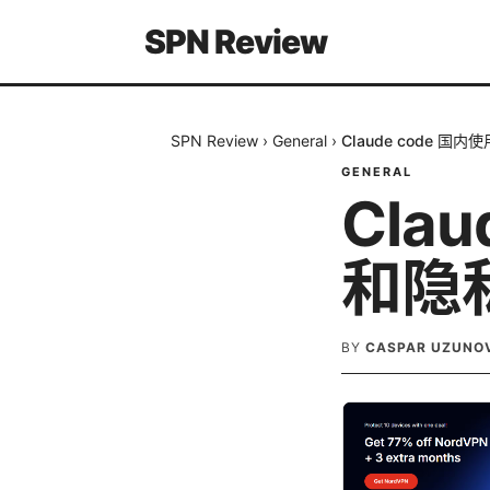
SPN Review
SPN Review
›
General
›
Claude code 国
GENERAL
Clau
和隐
BY
CASPAR UZUNO