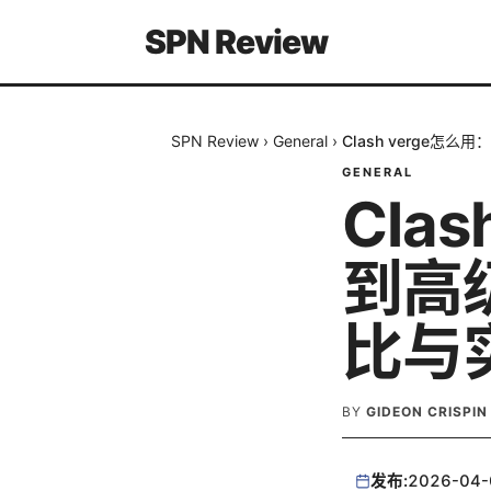
SPN Review
SPN Review
›
General
›
Clash verge
GENERAL
Cla
到高
比与
BY
GIDEON CRISPIN
发布:
2026-04-