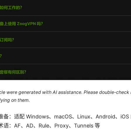
ticle were generated with AI assistance. Please double-check
lying on them.
：适配 Windows、macOS、Linux、Android、iO
：AF、AD、Rule、Proxy、Tunnels 等