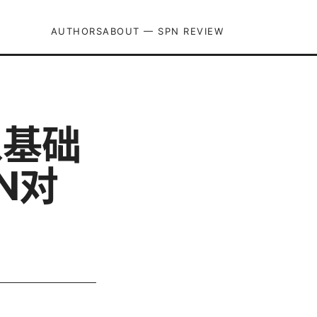
AUTHORS
ABOUT — SPN REVIEW
从基础
N对