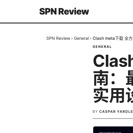
SPN Review
SPN Review
›
General
›
Clash meta下
GENERAL
Cla
南：
实用
BY
CASPAR YARDL