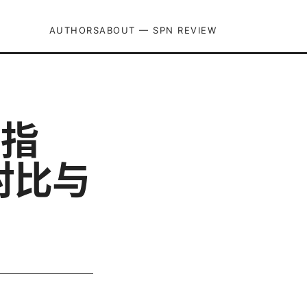
AUTHORS
ABOUT — SPN REVIEW
位指
对比与