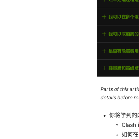
Parts of this ar
details before re
你将学到的
Clas
如何在 i