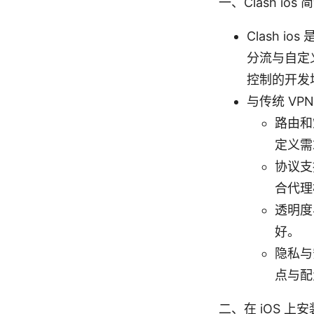
一、Clash ios
Clash 
分流与自定
控制的开发
与传统 VP
路由和
定义需
协议支持
合代理
透明度
好。
隐私与
点与配
二、在 iOS 上安装