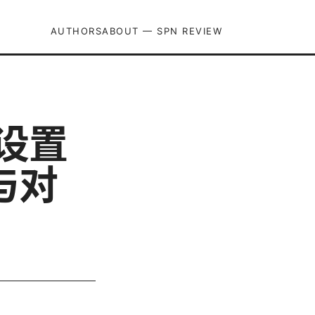
AUTHORS
ABOUT — SPN REVIEW
、设置
与对