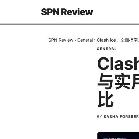
SPN Review
SPN Review
›
General
›
Clash ios：全
GENERAL
Cla
与实
比
BY
SASHA FORSBE