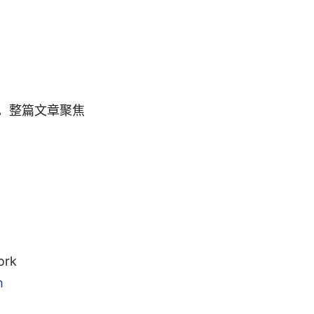
Q。整篇文章聚焦
ork
m