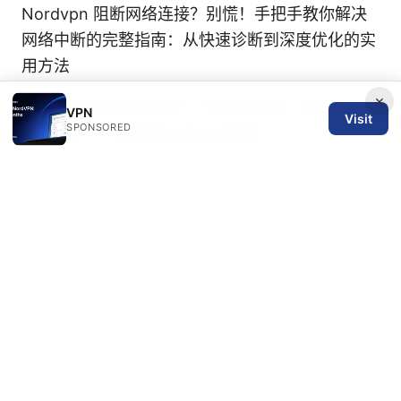
Nordvpn 阻断网络连接？别慌！手把手教你解决
网络中断的完整指南：从快速诊断到深度优化的实
用方法
×
Why Mullvad VPN Isn't Connecting: Your
VPN
Visit
SPONSORED
Ultimate Troubleshooting Guide
最新梯子协议全解：从 WireGuard、OpenVPN、
IKEv2 到混淆、跨平台实现与速度对比
Clash for
android：全方位VPN替代方案与实用评测
V5vpn下载：如何安全、快速地获取并使用VPN？
Is avg vpn worth it my honest review