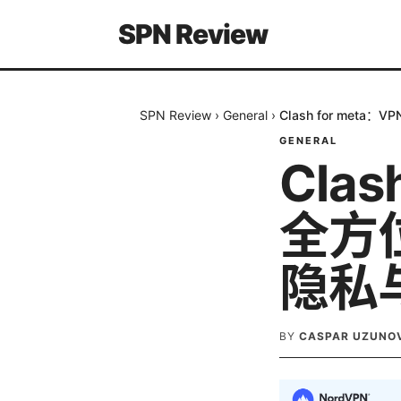
SPN Review
SPN Review
›
General
›
Clash for me
GENERAL
Clas
全方
隐私
BY
CASPAR UZUNO