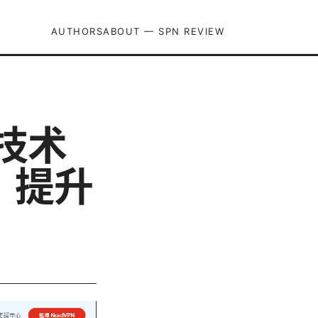
AUTHORS
ABOUT — SPN REVIEW
 技术
，提升