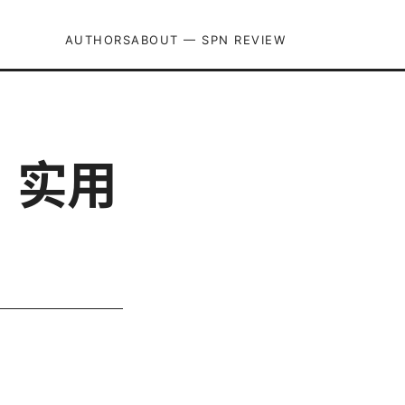
AUTHORS
ABOUT — SPN REVIEW
、实用