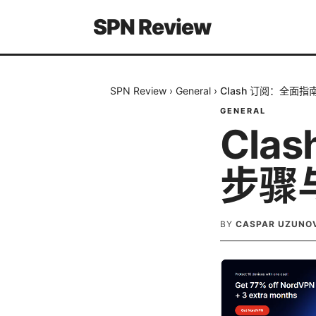
SPN Review
SPN Review
›
General
›
Clash 订阅：全面
GENERAL
Cla
步骤
BY
CASPAR UZUNO