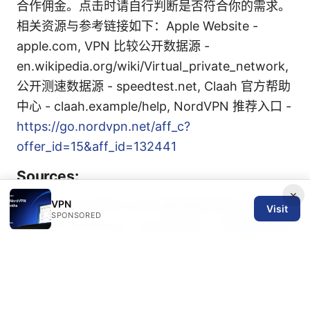
合作佣金。点击时请自行判断是否符合你的需求。
相关资源与参考链接如下：Apple Website -
apple.com, VPN 比较公开数据源 -
en.wikipedia.org/wiki/Virtual_private_network,
公开测速数据源 - speedtest.net, Claah 官方帮助
中心 - claah.example/help, NordVPN 推荐入口 -
https://go.nordvpn.net/aff_c?
offer_id=15&aff_id=132441
Sources:
×
VPN
Esim 适用手机型号 2025 最新兼容列表与选购指
Visit
SPONSORED
南
Clash download：全方位指南、下载渠道与使
用技巧
机票发票怎么开：超全攻略，告别报销烦恼！VPN
使用与发票合规指南