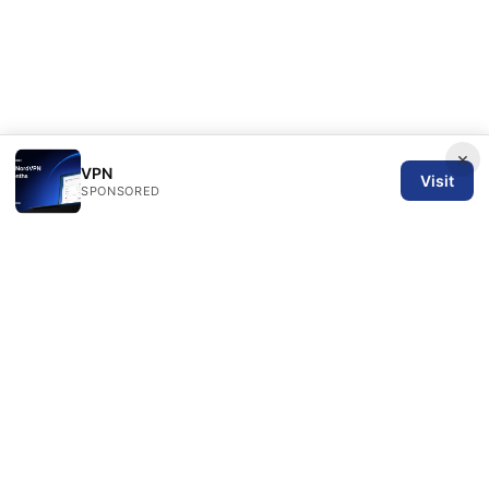
×
VPN
Visit
SPONSORED
SPN Review Ltd
53 King Street, Floor 3
Manchester, England, M2 4LQ
GB
editorial@spnreview.com
+44-161-555-0173
About
Privacy Policy
Terms of Use