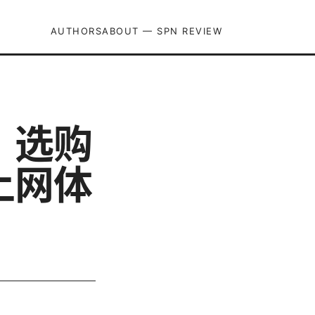
AUTHORS
ABOUT — SPN REVIEW
、选购
上网体