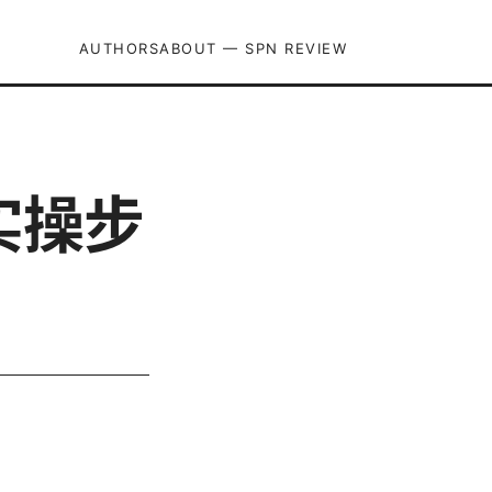
AUTHORS
ABOUT — SPN REVIEW
实操步