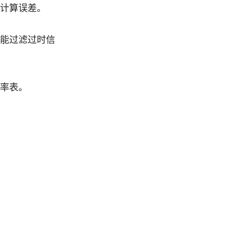
计算误差。
常能过滤过时信
率表。