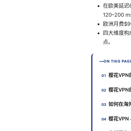
在欧美延迟60
120–200 
欧洲月费$9
四大维度构成
点。
ON THIS PAG
樱花VP
樱花VP
如何在海
樱花VP