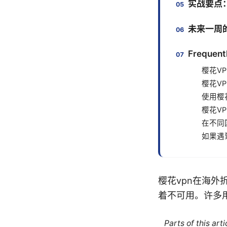
实战要点
未来一周
Frequent
樱花V
樱花V
使用樱
樱花V
在不同
如果遇
樱花vpn在海
着不可用。许多
Parts of this ar