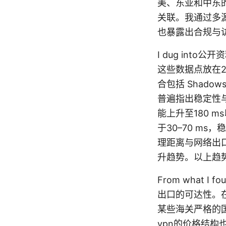
美、东亚和中东
关联。我通过多
也暴露出合规与
I dug in
这些数据点放在2
合包括 Shadow
普遍指出稳定性与
能上升至180 
于30–70 m
理距离与网络出口
升趋势。以上趋
From what I
出口的可达性。在
某些海关严格的
vpn的价格结