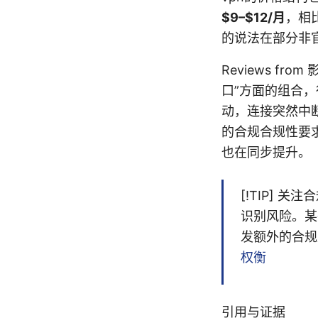
$9–$12/月
，相
的说法在部分非
Reviews f
口”方面的组合
动，连接突然中断
的合规合规性要
也在同步提升。
[!TIP] 
识别风险。某
发额外的合
权衡
引用与证据