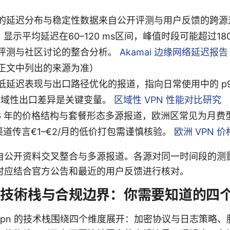
的延迟分布与稳定性数据来自公开评测与用户反馈的跨源对
），显示平均延迟在60–120 ms区间，峰值时段可能超过18
评测与社区讨论的整合分析。
Akamai 边缘网络延迟报告
正文中列出的来源为准）
延迟表现与出口路径优化的报道，指向日常使用中的 p95 
区域性出口差异是关键变量。
区域性 VPN 性能对比研究
026 年的价格结构与套餐形态多源报道，欧洲区常见为月费型
渠道传言€1–€2/月的低价打包需谨慎核验。
欧洲 VPN 
自公开资料交叉整合与多源报道。各源对同一时间段的测
时应结合官方公告和最近的用户反馈进行核对。
的技術栈与合规边界：你需要知道的四
vpn 的技术栈围绕四个维度展开：加密协议与日志策略、