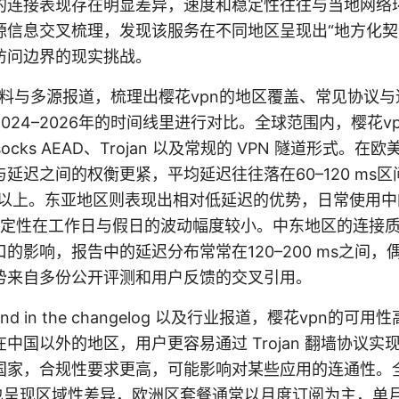
的连接表现存在明显差异，速度和稳定性往往与当地网络
源信息交叉梳理，发现该服务在不同地区呈现出“地方化契
访问边界的现实挑战。
to公开资料与多源报道，梳理出樱花vpn的地区覆盖、常见协议
024–2026年的时间线里进行对比。全球范围内，樱花v
socks AEAD、Trojan 以及常规的 VPN 隧道形式。
延迟之间的权衡更紧，平均延迟往往落在60–120 ms
ms以上。东亚地区则表现出相对低延迟的优势，日常使用中的
s，稳定性在工作日与假日的波动幅度较小。中东地区的连接
的影响，报告中的延迟分布常常在120–200 ms之间
势来自多份公开评测和用户反馈的交叉引用。
 found in the changelog 以及行业报道，樱花vpn
中国以外的地区，用户更容易通过 Trojan 翻墙协议实
国家，合规性要求更高，可能影响对某些应用的连通性。
构也呈现区域性差异，欧洲区套餐通常以月度订阅为主，单