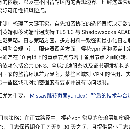
务的依赖，以及在不同管辖区内的合规边界。理解这四套
实际可用性和风险点。
评测中梳理了关键事实。首先加密协议的选择直接决定数
和移动端普遍支持 TLS 1.3 与 Shadowsocks A
拦截策略。日志策略方面，多方材料一致强调最小化日志
以帮助合规审计。服务器覆盖方面，樱花vpn 声称覆盖北
通常在 10 台以上的重点节点与若干备用节点之间跳转
的依赖包括公共 DNS、全球加速服务以及证书颁发机构
国家的监管环境差异显著，某些区域对 VPN 的注册、
另一些区域则对加密强度有要求并设有访问限制。
点尤为重要。
Missav跳转页面yandex：背后的技术与合
志策略：在正式路径中，樱花vpn 常见的传输层加密组合为 
，日志保留期介于 7 天到 30 天之间，且提供最小日志