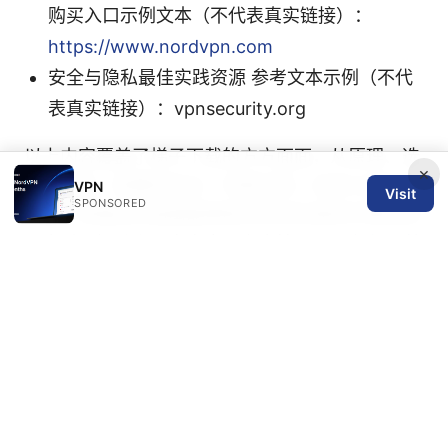
购买入口示例文本（不代表真实链接）：
https://www.nordvpn.com
安全与隐私最佳实践资源 参考文本示例（不代
表真实链接）：vpnsecurity.org
以上内容覆盖了梯子下载的方方面面，从原理、选
×
择、安装、配置到安全、场景应用、成本以及常见
VPN
Visit
SPONSORED
问题。希望这份指南能帮助你在实际使用中更加得
心应手，提升上网自由度与安全性。
Vpn机场：快
速选择、实用指南与最新趋势
Sources:
インターネットvpn料金：2026年最新版！コスパ
最強vpnの選び方と月額料金のすべて
Nordvpn review 2026 is it still your best bet for