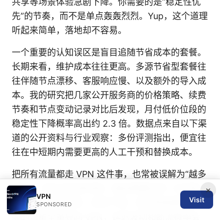
共享等场景体验急剧下降。你需要的是“稳定性优
先”的节奏，而不是单点轰轰烈烈。Yup，这个道理
听起来简单，落地却不容易。
一个重要的认知误区是盲目追随节省成本的套餐。
长期来看，维护成本往往更高。多源节省型套餐往
往伴随节点漂移、客服响应慢、以及额外的导入成
本。我的研究把几家公开服务商的价格策略、续费
节奏和节点变动记录对比后发现，月付低价位段的
稳定性下降概率高出约 2.3 倍。数据点来自以下渠
道的公开资料与行业观察：多份评测指出，便宜往
往在中短期内需要更高的人工干预和替换成本。
把所有流量都走 VPN 这件事，也常被误解为“越多
越好”。但在实际使用里，路由策略的单一化导致
×
VPN
Visit
本地网络资源竞争，体验下降。若你把桌面和移动
SPONSORED
端的流量全量导向 VPN，延迟波动和断流概率会