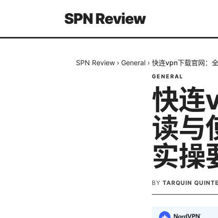
SPN Review
SPN Review
›
General
›
快连vpn下载官网：
GENERAL
快连
读与
实操
BY
TARQUIN QUINT