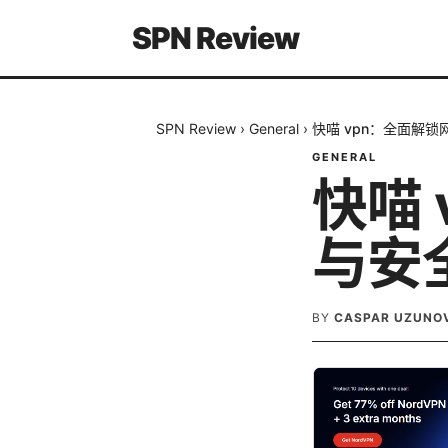
SPN Review
SPN Review
›
General
›
快喵 vpn：全面解
GENERAL
快喵
与安
BY
CASPAR UZUNO