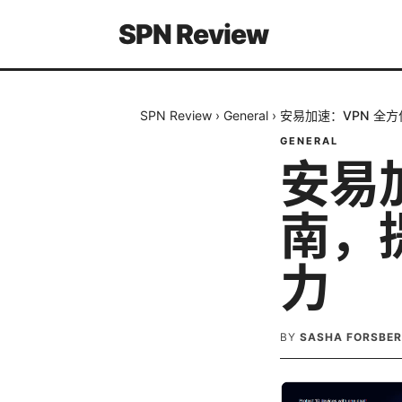
SPN Review
SPN Review
›
General
›
安易加速：VPN 全
GENERAL
安易
南，
力
BY
SASHA FORSBE