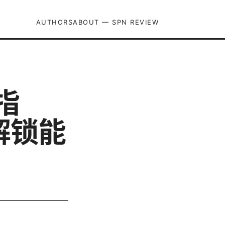
AUTHORS
ABOUT — SPN REVIEW
指
解锁能