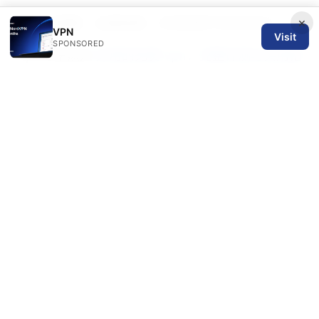
×
翻墙加速器：全面指南、实用选择与安全玩法
VPN
Visit
SPONSORED
Vpn分享热点
好用的免费 vpn：完整评测与实用指
南，提升上网自由与隐私
Nordvpn Not Working With Channel 4 Here’s
How To Fix It: Quick Fixes, VPN Tips, And
Troubleshooting For 2026
免费vpn下载：全面指南、实用评测与安全要点，
含最新趋势与对比
© 2026 SPN REVIEW LTD. ALL RIGHTS RESERVED.