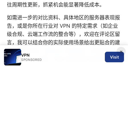
往周期性更新，抓紧机会能显著降低成本。
如需进一步的对比资料、具体地区的服务器表现报
告，或是你所在行业对 VPN 的特定需求（如企业
级合规、云端工作流的整合等），欢迎在评论区留
言，我可以结合你的实际使用场景给出更贴合的建
议与配置方案。
蜂窝vpn 全面指南：在移动网络
×
VPN
Visit
环境下选择、配置、优化与隐私保护的完整攻略
SPONSORED
无限流量vpn
© 2026 SPN REVIEW LTD. ALL RIGHTS RESERVED.
SPN Review Ltd