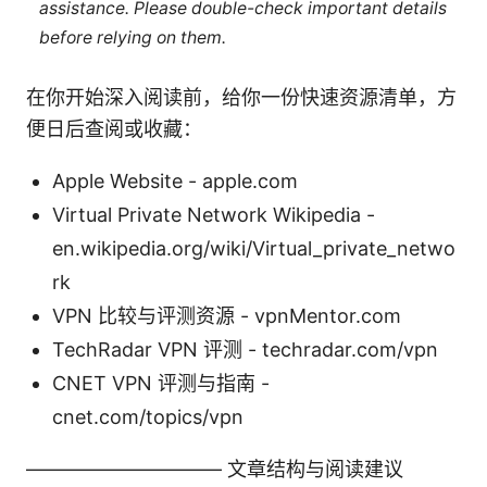
assistance. Please double-check important details
before relying on them.
在你开始深入阅读前，给你一份快速资源清单，方
便日后查阅或收藏：
Apple Website - apple.com
Virtual Private Network Wikipedia -
en.wikipedia.org/wiki/Virtual_private_netwo
rk
VPN 比较与评测资源 - vpnMentor.com
TechRadar VPN 评测 - techradar.com/vpn
CNET VPN 评测与指南 -
cnet.com/topics/vpn
—————————— 文章结构与阅读建议