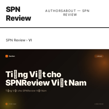
SPN
AUTHORS
ABOUT — SPN
REVIEW
Review
SPN Review
›
VI