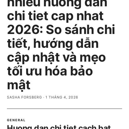
nhieu huong dan
chi tiet cap nhat
2026: So sánh chi
tiết, hướng dẫn
cập nhật và mẹo
tối ưu hóa bảo
mật
SASHA FORSBERG
·
1 THÁNG 4, 2026
GENERAL
Huong dan chi tiet cach bat