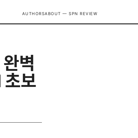
AUTHORS
ABOUT — SPN REVIEW
드 완벽
N 초보