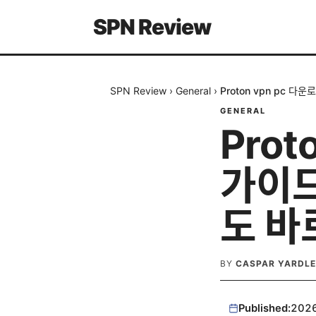
SPN Review
SPN Review
›
General
›
Proton vpn pc 
GENERAL
Prot
가이드
도 바
BY
CASPAR YARDL
Published:
202