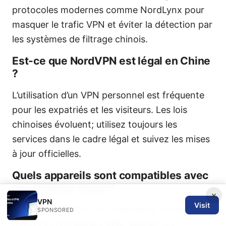
protocoles modernes comme NordLynx pour
masquer le trafic VPN et éviter la détection par
les systèmes de filtrage chinois.
Est-ce que NordVPN est légal en Chine
?
L’utilisation d’un VPN personnel est fréquente
pour les expatriés et les visiteurs. Les lois
chinoises évoluent; utilisez toujours les
services dans le cadre légal et suivez les mises
à jour officielles.
Quels appareils sont compatibles avec
NordVPN en Chine ?
×
VPN
Visit
Windows, macOS, iOS, Android et certains
SPONSORED
routeurs compatibles VPN. Vérifiez les