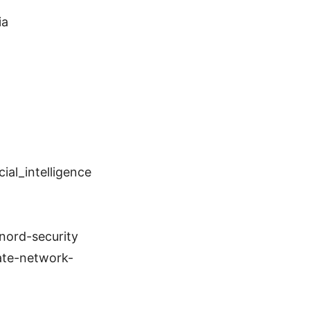
ia
cial_intelligence
nord-security
vate-network-