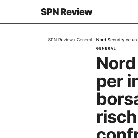
SPN Review
SPN Review
›
General
›
Nord Security ce un 
GENERAL
Nord
per i
bors
risch
conf