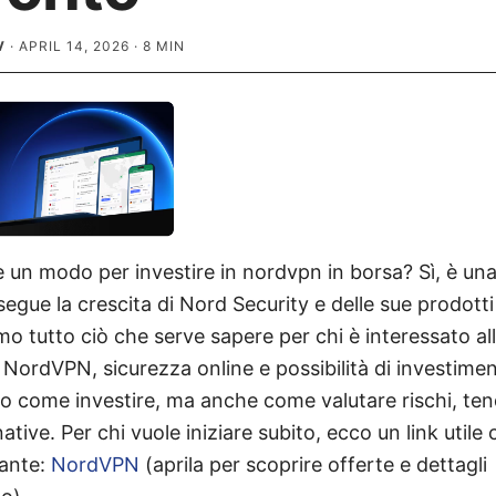
V
·
APRIL 14, 2026
·
8
MIN
e un modo per investire in nordvpn in borsa? Sì, è u
egue la crescita di Nord Security e delle sue prodott
o tutto ciò che serve sapere per chi è interessato al
NordVPN, sicurezza online e possibilità di investimen
lo come investire, ma anche come valutare rischi, te
tive. Per chi vuole iniziare subito, ecco un link utile 
sante:
NordVPN
(aprila per scoprire offerte e dettagli