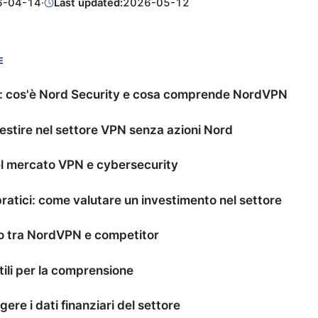
6-04-14
·
Last updated:
2026-05-12
E
: cos'è Nord Security e cosa comprende NordVPN
stire nel settore VPN senza azioni Nord
el mercato VPN e cybersecurity
pratici: come valutare un investimento nel settore
o tra NordVPN e competitor
tili per la comprensione
ere i dati finanziari del settore