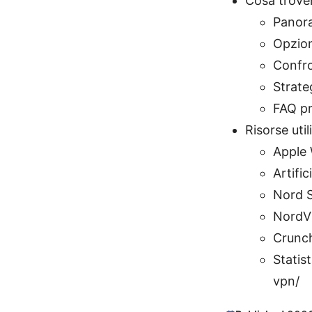
Cosa trover
Panora
Opzion
Confro
Strateg
FAQ pr
Risorse util
Apple 
Artific
Nord S
NordV
Crunch
Statis
vpn/