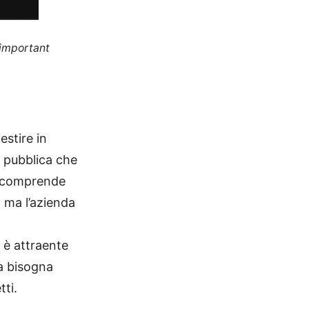
 important
stire in
 pubblica che
ss comprende
 ma l’azienda
 è attraente
ma bisogna
tti.