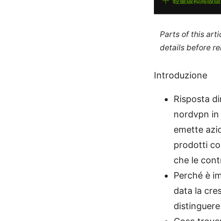
Parts of this ar
details before re
Introduzione
Risposta di
nordvpn in
emette azio
prodotti co
che le cont
Perché è im
data la cre
distinguere