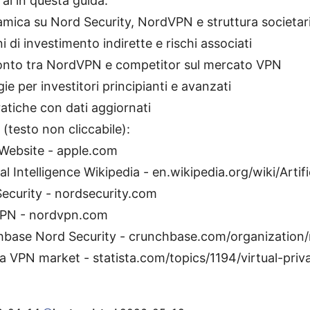
ai in questa guida:
mica su Nord Security, NordVPN e struttura societar
i di investimento indirette e rischi associati
nto tra NordVPN e competitor sul mercato VPN
ie per investitori principianti e avanzati
atiche con dati aggiornati
i (testo non cliccabile):
Website - apple.com
ial Intelligence Wikipedia - en.wikipedia.org/wiki/Artifi
ecurity - nordsecurity.com
PN - nordvpn.com
base Nord Security - crunchbase.com/organization/
ta VPN market - statista.com/topics/1194/virtual-pri