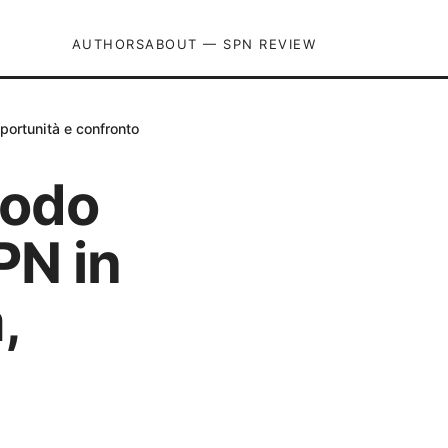
AUTHORS
ABOUT — SPN REVIEW
portunità e confronto
modo
PN in
,