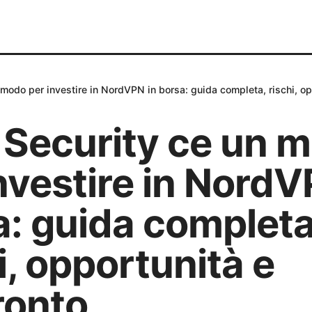
modo per investire in NordVPN in borsa: guida completa, rischi, op
 Security ce un 
nvestire in NordV
a: guida completa
i, opportunità e
ronto