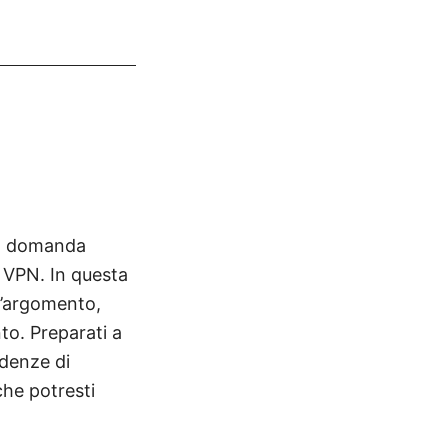
na domanda
i VPN. In questa
l’argomento,
to. Preparati a
ndenze di
che potresti