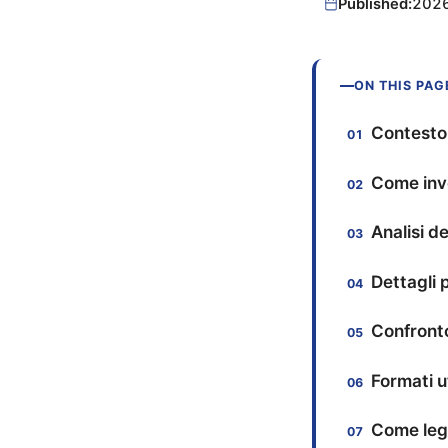
Published:
202
ON THIS PAG
Contesto
Come inve
Analisi d
Dettagli 
Confront
Formati u
Come legg