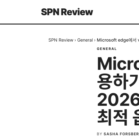
SPN Review
SPN Review
›
General
›
Microsoft edge
GENERAL
Micr
용하기
202
최적 
BY
SASHA FORSBE