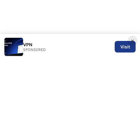
×
VPN
Visit
SPONSORED
SPN Review Ltd
53 King Street, Floor 3
Manchester, England, M2 4LQ
GB
editorial@spnreview.com
+44-161-555-0173
About
Privacy Policy
Terms of Use