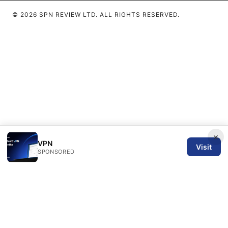
© 2026 SPN REVIEW LTD. ALL RIGHTS RESERVED.
×
VPN
Visit
SPONSORED
SPN Review Ltd
53 King Street, Floor 3
Manchester, England, M2 4LQ
GB
editorial@spnreview.com