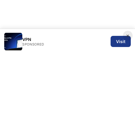
×
VPN
Visit
SPONSORED
SPN Review Ltd
53 King Street, Floor 3
Manchester, England, M2 4LQ
GB
editorial@spnreview.com
+44-161-555-0173
About
Privacy Policy
Terms of Use