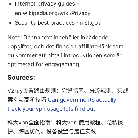
Internet privacy guides -
en.wikipedia.org/wiki/Privacy
Security best practices - nist.gov
Note: Denna text innehåller inbäddade
uppgifter, och det finns en affiliate-länk som
du kommer att hitta i introduktionen som är
optimerad för engagemang.
Sources:
V2ray设置路由规则：完整指南、分流规则、实战
案例与高阶技巧
Can governments actually
track your vpn usage lets find out
科大vpn全面指南：科大vpn 使用教程、隐私保
护、跨区访问、设备设置与最佳实践