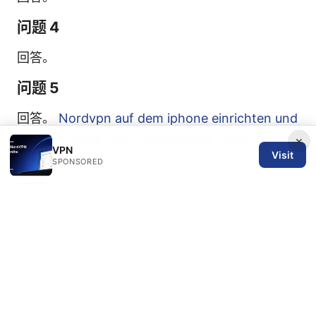
问题 4
回答。
问题 5
回答。
Nordvpn auf dem iphone einrichten und
optimal nutzen dein umfassender guide fur
×
VPN
Visit
2026
SPONSORED
问题 6
回答。
问题 7
回答。
问题 8